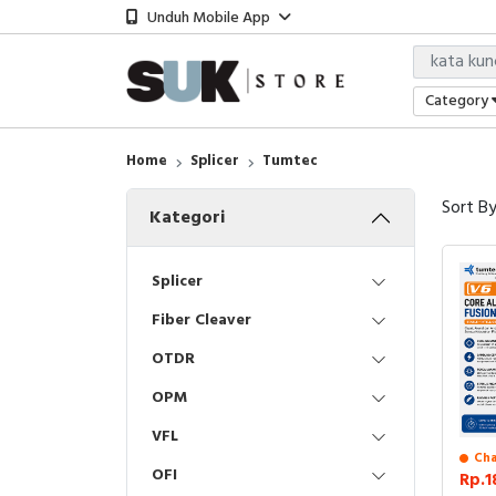
Unduh Mobile App
Category
Home
Splicer
Tumtec
Sort B
Kategori
Splicer
Fiber Cleaver
OTDR
OPM
VFL
Cha
OFI
Rp.1