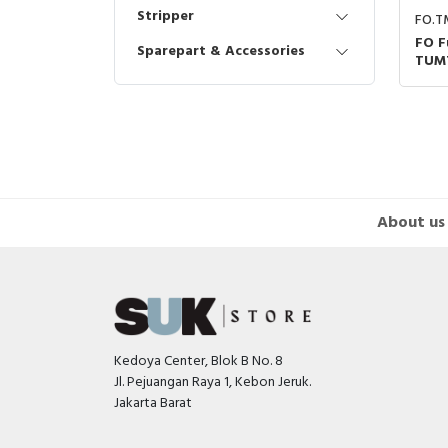
Stripper
FO.T
FO F
Sparepart & Accessories
TUMT
Peny
Fibe
Akur
About us
Kedoya Center, Blok B No. 8
Jl. Pejuangan Raya 1, Kebon Jeruk.
Jakarta Barat