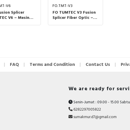
MT-V6
FO.TMT-V3
usion Splicer
FO TUMTEC V3 Fusion
EC V6 – Mesin
Splicer Fiber Optic –
ambung Kabel
Alat Penyambung
r Optic Cepat &
Kabel Optik Presisi
at
Tinggi
FAQ
Terms and Condition
Contact Us
Priv
We are ready for serv
Senin-Jumat : 09.00 - 15.00 Sabtu 
6282297005822
sumakmur.d7@gmail.com